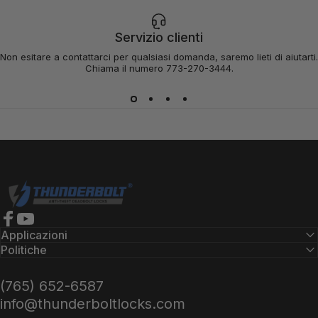
Servizio clienti
Non esitare a contattarci per qualsiasi domanda, saremo lieti di aiutarti.
Chiama il numero 773-270-3444.
Serrature Thunderbolt
Facebook
YouTube
Applicazioni
Politiche
(765) 652-6587
info@thunderboltlocks.com