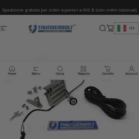
Passa al contenuto
Pausa presentazione
Spedizione gratuita per ordini superiori a 600 $ (solo ordini nazionali)
IT
Navigazione del sito
Serrature Thunderbolt
Cerca
Carrello
Home
Menu
Cerca
Negozio
Carrello
Account