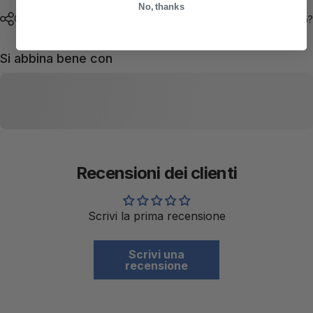
No, thanks
Condividi
Hai bisogno di aiuto?
Si abbina bene con
Recensioni dei clienti
Scrivi la prima recensione
Scrivi una
recensione