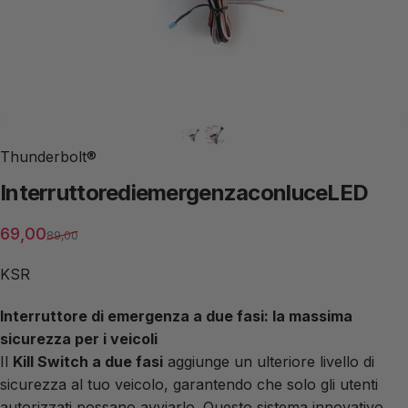
Thunderbolt®
Interruttore
di
emergenza
con
luce
LED
Prezzo di vendita
Prezzo normale
69,00
89,00
KSR
Interruttore di emergenza a due fasi: la massima
sicurezza per i veicoli
Il
Kill Switch a due fasi
aggiunge un ulteriore livello di
sicurezza al tuo veicolo, garantendo che solo gli utenti
autorizzati possano avviarlo. Questo sistema innovativo