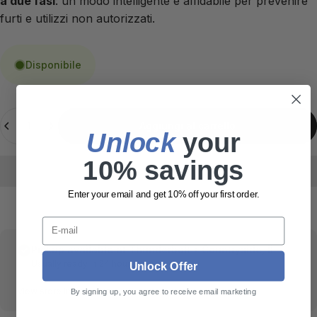
a due fasi
: un modo intelligente e affidabile per prevenire
furti e utilizzi non autorizzati.
Disponibile
Quantità
Aggiungi al carrello
Unlock
​ your
10% savings
Enter your email and get 10% off your first order.
E-mail
Pickup available at
Thunderbolt • Countryside, IL
Usually ready in 24 hours
Unlock Offer
View store information
By signing up, you agree to receive email marketing