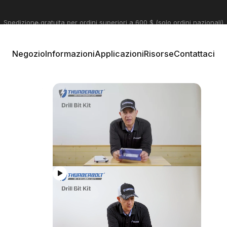
Pausa presentazione
Spediamo serrature Thunderbolt in tutto il mondo
Negozio
Informazioni
Applicazioni
Risorse
Contattaci
Negozio
Informazioni
Applicazioni
Risorse
Contattaci