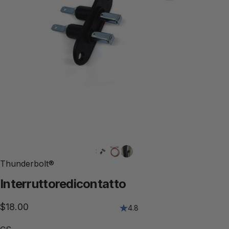
Thunderbolt®
Interruttore
di
contatto
$18.00
4.8