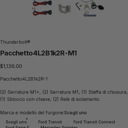
Thunderbolt®
Pacchetto
4L2B1k2R-M1
$1,136.00
Pacchetto4L2B1k2R-1
(2) Serrature M1+, (2) Serrature M1, (1) Staffa di chiusura,
(1) Sblocco con chiave, (2) Relè di isolamento
Marca e modello del furgone:
Marca e modello del furgone:
Scegli uno
Scegli uno
Ford Transit
Ford Transit Connect
Ford Serie E
Mercedes Sprinter