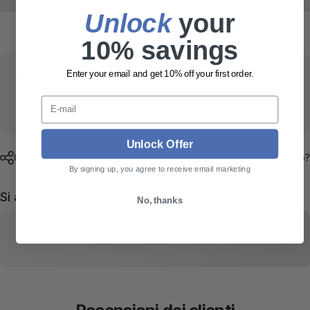
Unlock
​ your
10% savings
Pickup available at
Thunderbolt • Countryside, IL
Enter your email and get 10% off your first order.
Usually ready in 24 hours
E-mail
View store information
Unlock Offer
Condividi
Hai bisogno di aiuto?
By signing up, you agree to receive email marketing
Si abbina bene con
No, thanks