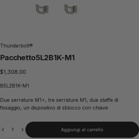
Thunderbolt®
Pacchetto
5L2B1K-M1
$1,308.00
B5L2B1K-M1
Due serrature M1+, tre serrature M1, due staffe di
fissaggio, un dispositivo di sblocco con chiave
Quantità
Aggiungi al carrello