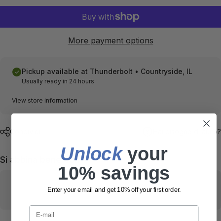
More payment options
Pickup available at
Thunderbolt • Countryside, IL
Usually ready in 24 hours
View store information
Condividi
Hai bisogno di aiuto?
Unlock
​ your
Si abbina bene con
10% savings
Enter your email and get 10% off your first order.
E-mail