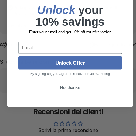
Unlock
​ your
Pickup available at
Thunderbolt • Countryside, IL
Usually ready in 24 hours
10% savings
View store information
Enter your email and get 10% off your first order.
E-mail
Condividi
Hai bisogno di aiuto?
Si abbina bene con
Unlock Offer
By signing up, you agree to receive email marketing
No, thanks
Recensioni dei clienti
Scrivi la prima recensione