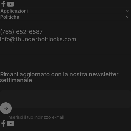
Facebook
YouTube
Applicazioni
Politiche
(765) 652-6587
info@thunderboltlocks.com
Rimani aggiornato con la nostra newsletter
settimanale
Inserisci il tuo indirizzo e-mail
Facebook
YouTube