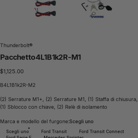
Thunderbolt®
Pacchetto
4L1B1k2R-M1
$1,125.00
B4L1B1k2R-M2
(2) Serrature M1+, (2) Serrature M1, (1) Staffa di chiusura,
(1) Sblocco con chiave, (2) Relè di isolamento
Marca e modello del furgone:
Marca e modello del furgone:
Scegli uno
Scegli uno
Ford Transit
Ford Transit Connect
Ford Serie E
Mercedes Sprinter