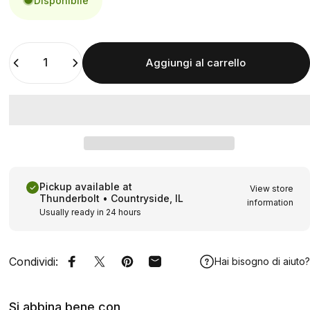
Disponibile
Quantità
Aggiungi al carrello
Pickup available at
View store
Thunderbolt • Countryside, IL
information
Usually ready in 24 hours
Condividi:
Hai bisogno di aiuto?
Condividi su Facebook
Tweet su Twitter
Aggiungi su Pinterest
Condividi via e-mail
Si abbina bene con