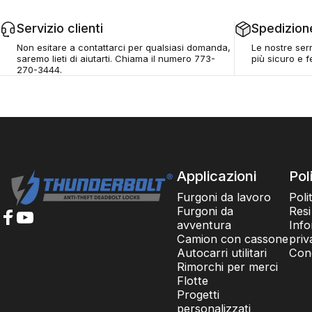
Servizio clienti
Spedizione
Non esitare a contattarci per qualsiasi domanda,
Le nostre ser
saremo lieti di aiutarti. Chiama il numero 773-
più sicuro e fe
270-3444.
Serrature Thunderbolt
Applicazioni
Pol
Furgoni da lavoro
Poli
Furgoni da
Resi
avventura
Info
Facebook
YouTube
Camion con cassone
priv
Autocarri utilitari
Cond
Rimorchi per merci
Flotte
Progetti
personalizzati