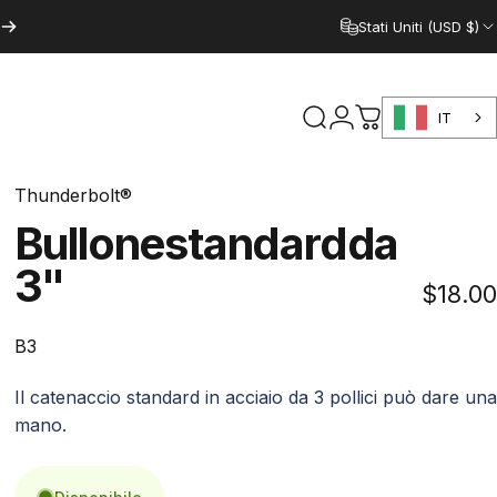
Stati Uniti (USD $)
IT
Cerca
Accedi
Carrello
Thunderbolt®
Bullone
standard
da
3"
$18.00
B3
Il catenaccio standard in acciaio da 3 pollici può dare una
mano.