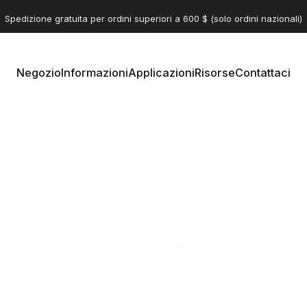
Pausa presentazione
Spediamo serrature Thunderbolt in tutto il mondo
Spedizione gratuita per ordini superiori a 600 $ (solo ordini nazionali)
Negozio
Informazioni
Applicazioni
Risorse
Contattaci
Negozio
Informazioni
Applicazioni
Risorse
Contattaci