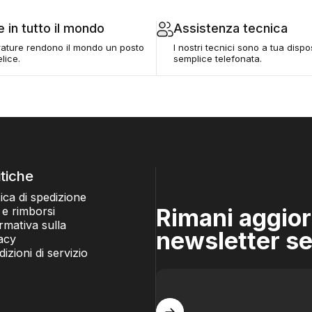
 in tutto il mondo
Assistenza tecnica
rature rendono il mondo un posto
I nostri tecnici sono a tua disp
lice.
semplice telefonata.
itiche
tica di spedizione
Rimani aggior
 e rimborsi
rmativa sulla
newsletter se
acy
izioni di servizio