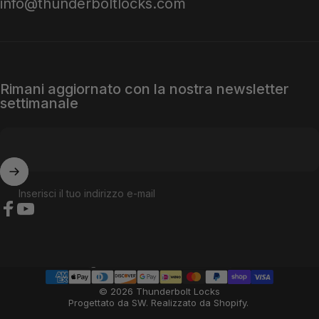
info@thunderboltlocks.com
Rimani aggiornato con la nostra newsletter
settimanale
Inserisci il tuo indirizzo e-mail
Facebook
YouTube
Paese/regione
© 2026 Thunderbolt Locks
Progettato da SW
.
Realizzato da Shopify
.