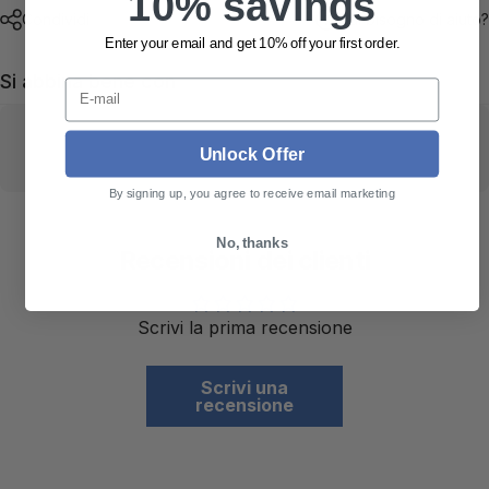
10% savings
Condividi
Hai bisogno di aiuto?
Enter your email and get 10% off your first order.
Si abbina bene con
E-mail
Unlock Offer
By signing up, you agree to receive email marketing
No, thanks
Recensioni dei clienti
Scrivi la prima recensione
Scrivi una
recensione