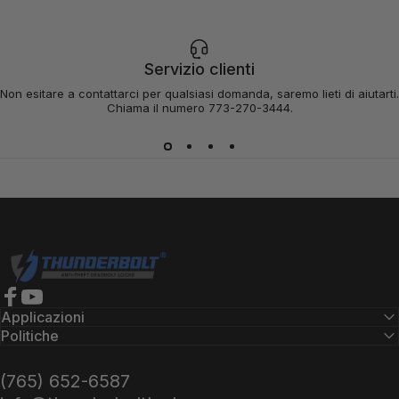
Servizio clienti
Non esitare a contattarci per qualsiasi domanda, saremo lieti di aiutarti.
Chiama il numero 773-270-3444.
Serrature Thunderbolt
Facebook
YouTube
Applicazioni
Politiche
(765) 652-6587