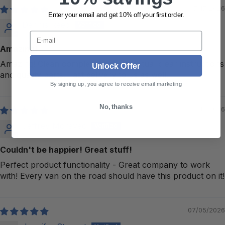
07/17/2026
Enter your email and get 10% off your first order.
Dennis Reed
E-mail
Amazing!
Amazing! Clean complete kits with actual clear instructions
Unlock Offer
and quality parts. Fast delivery to us as well.
By signing up, you agree to receive email marketing
No, thanks
07/16/2026
Jeffrey Moravec
Couldn't be happier! Great stuff!
Perfect product functionality - Great company to work
with! Every van on the road should have this product on it!
07/05/2026