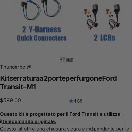
Thunderbolt®
Kit
serratura
a
2
porte
per
furgone
Ford
Transit
–
M1
$599.00
4.88
Questo kit è progettato per il Ford Transit e utilizza
il
telecomando originale.
Questo kit offre una chiusura sicura e indipendente per le