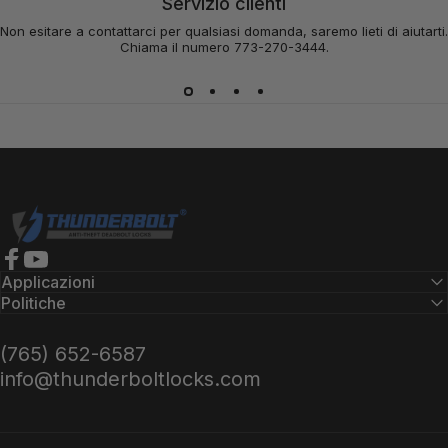
Servizio clienti
Non esitare a contattarci per qualsiasi domanda, saremo lieti di aiutarti.
Chiama il numero 773-270-3444.
Serrature Thunderbolt
Facebook
YouTube
Applicazioni
Politiche
(765) 652-6587
info@thunderboltlocks.com