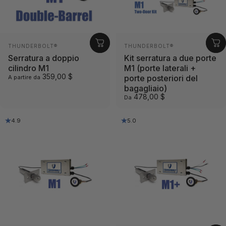
Fornitore:
Fornitore:
THUNDERBOLT®
THUNDERBOLT®
Serratura a doppio
Kit serratura a due porte
cilindro M1
M1 (porte laterali +
359,00 $
porte posteriori del
A partire da
bagagliaio)
478,00 $
Da
4.9
5.0