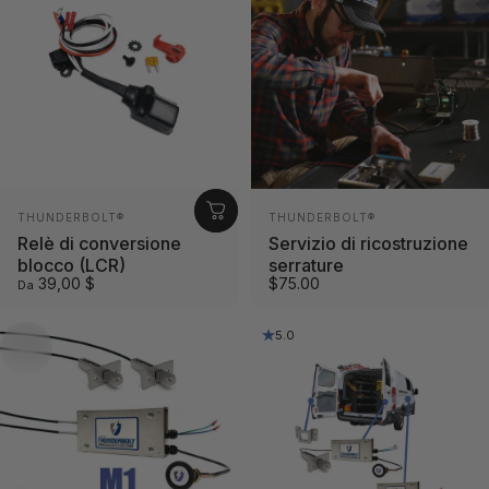
Fornitore:
Fornitore:
THUNDERBOLT®
THUNDERBOLT®
Relè di conversione
Servizio di ricostruzione
blocco (LCR)
serrature
39,00 $
$75.00
Da
5.0