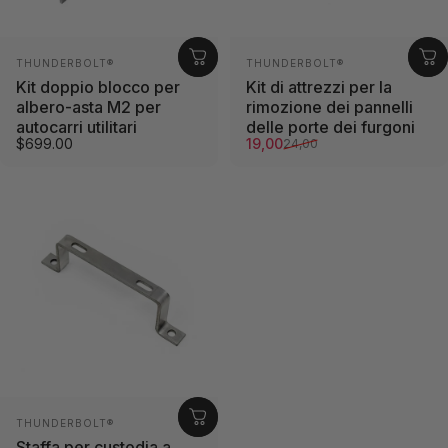
Fornitore:
Fornitore:
THUNDERBOLT®
THUNDERBOLT®
Kit doppio blocco per
Kit di attrezzi per la
albero-asta M2 per
rimozione dei pannelli
autocarri utilitari
delle porte dei furgoni
Prezzo di vendita
Prezzo normale
$699.00
19,00
24,00
Fornitore:
THUNDERBOLT®
Staffa per custodia a