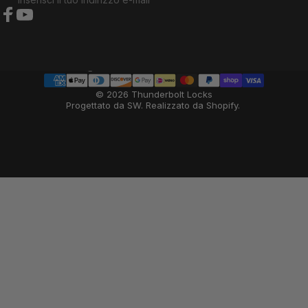
Facebook
YouTube
Paese/regione
© 2026 Thunderbolt Locks
Progettato da SW
.
Realizzato da Shopify
.