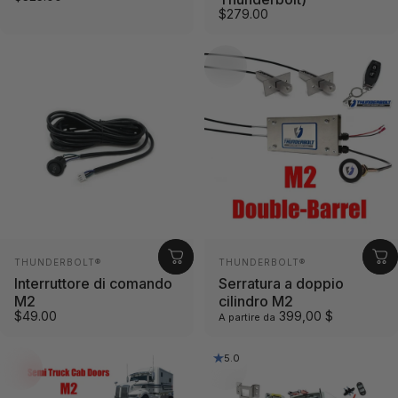
$279.00
Fornitore:
Fornitore:
THUNDERBOLT®
THUNDERBOLT®
Interruttore di comando
Serratura a doppio
M2
cilindro M2
$49.00
399,00 $
A partire da
5.0