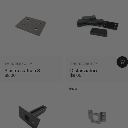
Fornitore:
Fornitore:
THUNDERBOLT®
THUNDERBOLT®
Piastra staffa a S
Distanziatore
$8.00
$8.00
5.0