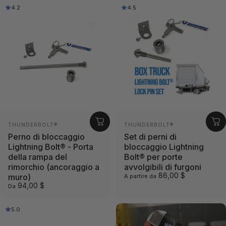
4.2
4.5
Fornitore:
Fornitore:
THUNDERBOLT®
THUNDERBOLT®
Perno di bloccaggio
Set di perni di
Lightning Bolt® - Porta
bloccaggio Lightning
della rampa del
Bolt® per porte
rimorchio (ancoraggio a
avvolgibili di furgoni
86,00 $
muro)
A partire da
94,00 $
Da
5.0