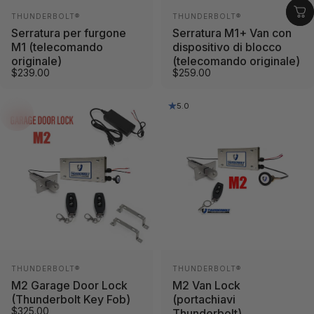
Fornitore:
Fornitore:
THUNDERBOLT®
THUNDERBOLT®
Serratura per furgone
Serratura M1+ Van con
M1 (telecomando
dispositivo di blocco
originale)
(telecomando originale)
$239.00
$259.00
5.0
Fornitore:
Fornitore:
THUNDERBOLT®
THUNDERBOLT®
M2 Garage Door Lock
M2 Van Lock
(Thunderbolt Key Fob)
(portachiavi
$325.00
Thunderbolt)