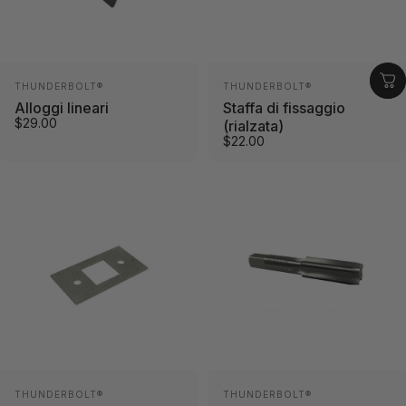
Fornitore:
Fornitore:
THUNDERBOLT®
THUNDERBOLT®
Alloggi lineari
Staffa di fissaggio
$29.00
(rialzata)
$22.00
Fornitore:
Fornitore:
THUNDERBOLT®
THUNDERBOLT®