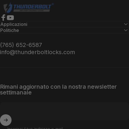
Serrature Thunderbolt
Facebook
YouTube
Applicazioni
Politiche
(765) 652-6587
info@thunderboltlocks.com
Rimani aggiornato con la nostra newsletter
settimanale
Inserisci il tuo indirizzo e-mail