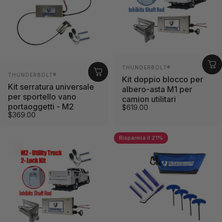
Fornitore:
THUNDERBOLT®
Fornitore:
THUNDERBOLT®
Kit doppio blocco per
Kit serratura universale
albero-asta M1 per
per sportello vano
camion utilitari
portaoggetti - M2
$619.00
$369.00
Risparmia il 21%
3.7