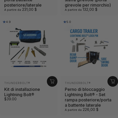
posteriore/laterale
girevole per rimorchio)
231,00 $
132,00 $
A partire da
A partire da
4.9
5.0
Fornitore:
Fornitore:
THUNDERBOLT®
THUNDERBOLT®
Kit di installazione
Perno di bloccaggio
Lightning Bolt®
Lightning Bolt® - Set
$39.00
rampa posteriore/porta
a battente laterale
226,00 $
A partire da