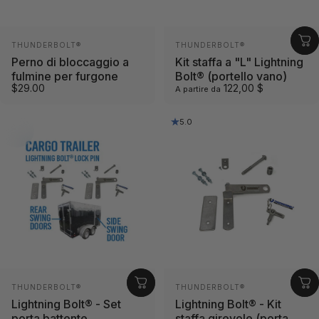
Fornitore:
Fornitore:
THUNDERBOLT®
THUNDERBOLT®
Perno di bloccaggio a
Kit staffa a "L" Lightning
fulmine per furgone
Bolt® (portello vano)
$29.00
122,00 $
A partire da
5.0
Fornitore:
Fornitore:
THUNDERBOLT®
THUNDERBOLT®
Lightning Bolt® - Set
Lightning Bolt® - Kit
porta battente
staffa girevole (porta