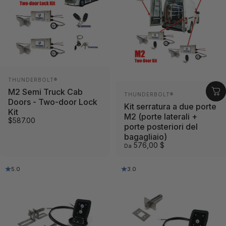
Fornitore:
THUNDERBOLT®
M2 Semi Truck Cab
Fornitore:
THUNDERBOLT®
Doors - Two-door Lock
Kit serratura a due porte
Kit
M2 (porte laterali +
$587.00
porte posteriori del
bagagliaio)
576,00 $
Da
5.0
3.0