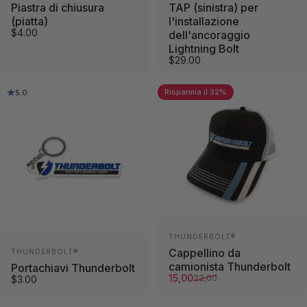
Piastra di chiusura
TAP (sinistra) per
(piatta)
l'installazione
$4.00
dell'ancoraggio
Lightning Bolt
$29.00
Risparmia il 32%
5.0
Fornitore:
THUNDERBOLT®
Fornitore:
Cappellino da
THUNDERBOLT®
camionista Thunderbolt
Portachiavi Thunderbolt
Prezzo di vendita
Prezzo normale
15,00
22,00
$3.00