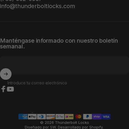
info@thunderboltlocks.com
Manténgase informado con nuestro boletín
semanal.
Introduce tu correo electrónico
Facebook
YouTube
País/región
© 2026 Thunderbolt Locks
Diseñado por SW
.
Desarrollado por Shopify
.