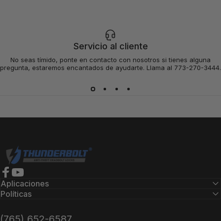
Servicio al cliente
No seas tímido, ponte en contacto con nosotros si tienes alguna
pregunta, estaremos encantados de ayudarte. Llama al 773-270-3444.
Cerraduras Thunderbolt
Facebook
YouTube
Aplicaciones
Políticas
(765) 652-6587