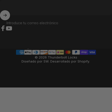
Introduce tu correo electrónico
Facebook
YouTube
País/región
© 2026 Thunderbolt Locks
Diseñado por SW
.
Desarrollado por Shopify
.