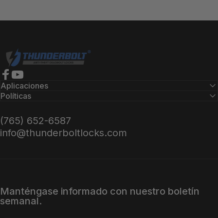
Cerraduras Thunderbolt
Facebook
YouTube
Aplicaciones
Políticas
(765) 652-6587
info@thunderboltlocks.com
Manténgase informado con nuestro boletín
semanal.