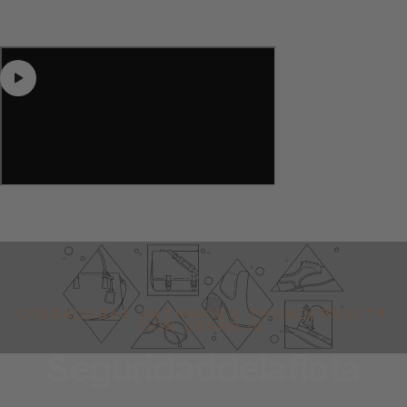
CERRADURAS ANTIRROBO THUNDERBOLT®
CON CERROJO
Seguridad
de
la
flota