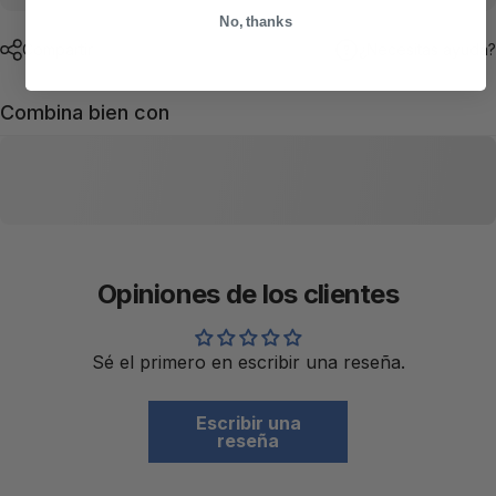
No, thanks
Compartir
¿Necesitas ayuda?
Combina bien con
Opiniones de los clientes
Sé el primero en escribir una reseña.
Escribir una
reseña