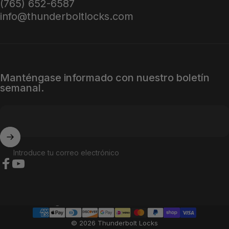
(765) 652-6587
info@thunderboltlocks.com
Manténgase informado con nuestro boletín
semanal.
Introduce tu correo electrónico
Facebook
YouTube
País/región
© 2026 Thunderbolt Locks