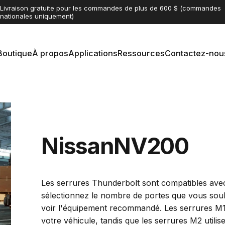
Pause diaporama
Nous expédions les serrures Thunderbolt dans le monde entier
Boutique
À propos
Applications
Ressources
Contactez-nou
Boutique
À propos
Applications
Ressources
Contactez-nous
Nissan
NV200
Les serrures Thunderbolt sont compatibles ave
sélectionnez le nombre de portes que vous souh
voir l'équipement recommandé. Les serrures M1
votre véhicule, tandis que les serrures M2 util