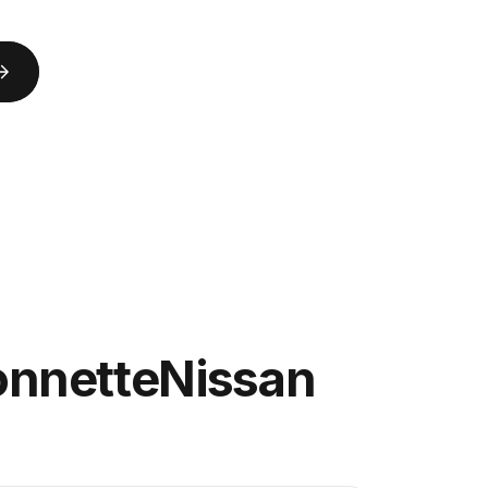
onnette
Nissan