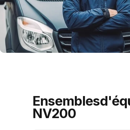
Ensembles
d'éq
NV200