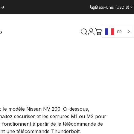
États-Unis (USD $)
s
FR
Rechercher
Connexion
Panier
c le modèle Nissan NV 200. Ci-dessous,
aitez sécuriser et les serrures M1 ou M2 pour
 fonctionnent à partir de la télécommande de
isent une télécommande Thunderbolt.