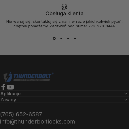
Obsługa klienta
Nie wahaj się, skontaktuj się z nami w razie jakichkolwiek pytań,
chętnie pomożemy. Zadzwoń pod numer 773-270-3444.
Zamki Thunderbolt
Facebook
YouTube
Aplikacje
Zasady
(765) 652-6587
info@thunderboltlocks.com