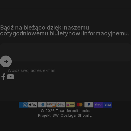
Bądź na bieżąco dzięki naszemu
cotygodniowemu biuletynowi informacyjnemu.
Wpisz swój adres e-mail
Facebook
YouTube
Kraj/region
© 2026 Thunderbolt Locks
Projekt: SW
.
Obsługa: Shopify
.