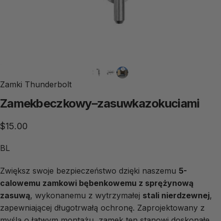
Zamki Thunderbolt
Zamek
beczkowy
–
zasuwka
z
okuciami
$15.00
BL
Zwiększ swoje bezpieczeństwo dzięki naszemu
5-
calowemu zamkowi bębenkowemu z sprężynową
zasuwą
, wykonanemu z wytrzymałej
stali nierdzewnej
,
zapewniającej długotrwałą ochronę. Zaprojektowany z
myślą o łatwym montażu, zamek ten stanowi doskonałe