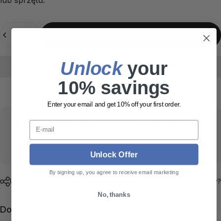
Ilość
Dodaj do koszyka
Unlock
​ your
10% savings
Enter your email and get 10% off your first order.
Pickup available at
Thunderbolt • Countryside, IL
E-mail
Usually ready in 24 hours
View store information
Unlock Offer
By signing up, you agree to receive email marketing
Udostępnij
Potrzebujesz pomocy?
No, thanks
Dobrze komponuje się z