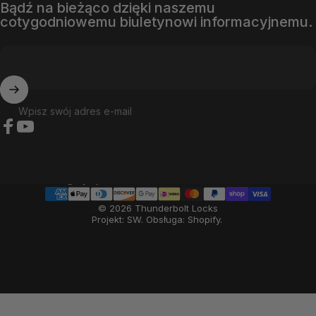
Bądź na bieżąco dzięki naszemu
cotygodniowemu biuletynowi informacyjnemu.
Wpisz swój adres e-mail
Facebook
YouTube
Kraj/region
© 2026 Thunderbolt Locks
Projekt: SW
.
Obsługa: Shopify
.