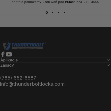
chętnie pomożemy. Zadzwoń pod numer 773-270-3444.
Zamki Thunderbolt
Facebook
YouTube
Aplikacje
Zasady
(765) 652-6587
info@thunderboltlocks.com