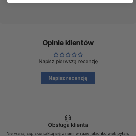
Opinie klientów
Napisz pierwszą recenzję
Napisz recenzję
Obsługa klienta
Nie wahaj się, skontaktuj się z nami w razie jakichkolwiek pytań,