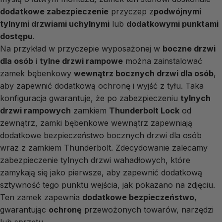
dodatkowe zabezpieczenie
przyczep z
podwójnymi
tylnymi drzwiami uchylnymi
lub
dodatkowymi punktami
dostępu
.
Na przykład w przyczepie wyposażonej w
boczne drzwi
dla osób
i
tylne drzwi rampowe
można zainstalować
zamek bębenkowy
wewnątrz bocznych drzwi dla osób
,
aby zapewnić dodatkową ochronę i wyjść z tyłu. Taka
konfiguracja gwarantuje, że po zabezpieczeniu
tylnych
drzwi rampowych
zamkiem
Thunderbolt Lock
od
zewnątrz, zamki bębenkowe wewnątrz zapewniają
dodatkowe bezpieczeństwo bocznych drzwi dla osób
wraz z zamkiem Thunderbolt. Zdecydowanie zalecamy
zabezpieczenie tylnych drzwi wahadłowych, które
zamykają się jako pierwsze, aby zapewnić dodatkową
sztywność tego punktu wejścia, jak pokazano na zdjęciu.
Ten zamek zapewnia
dodatkowe bezpieczeństwo
,
gwarantując
ochronę
przewożonych towarów, narzędzi
lub sprzętu.