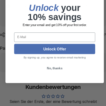
Unlock
​ your
Pickup available at
Thunderbolt • Countryside, IL
Usually ready in 24 hours
10% savings
View store information
Enter your email and get 10% off your first order.
E-Mail
Teilen
Brauchen Sie Hilfe?
Passt gut zu
Unlock Offer
By signing up, you agree to receive email marketing
No, thanks
Kundenbewertungen
Seien Sie der Erste, der eine Bewertung schreibt