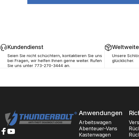
Kundendienst
Weltweite
Seien Sie nicht schüchtern, kontaktieren Sie uns
Unsere Schlö
bei Fragen, wir helfen Ihnen gerne weiter. Rufen
glücklicher.
Sie uns unter 773-270-3444 an.
Thunderbolt-Schlösser
Anwendungen
Ric
Arbeitswagen
Ver
Abenteuer-Vans
Rüc
Kastenwagen
Rüc
Facebook
YouTube