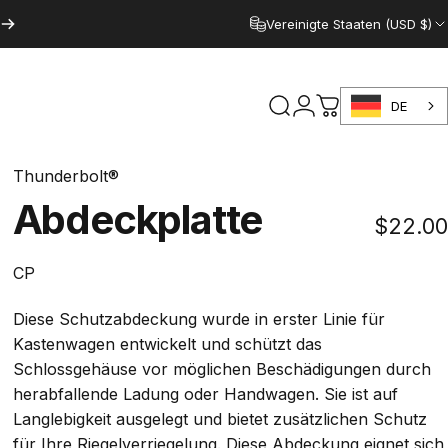
Vereinigte Staaten (USD $)
DE
Suche
Anmelden
Warenkorb
Thunderbolt®
Abdeckplatte
$22.00
CP
Diese Schutzabdeckung wurde in erster Linie für
Kastenwagen entwickelt und schützt das
Schlossgehäuse vor möglichen Beschädigungen durch
herabfallende Ladung oder Handwagen. Sie ist auf
Langlebigkeit ausgelegt und bietet zusätzlichen Schutz
für Ihre Riegelverriegelung. Diese Abdeckung eignet sich