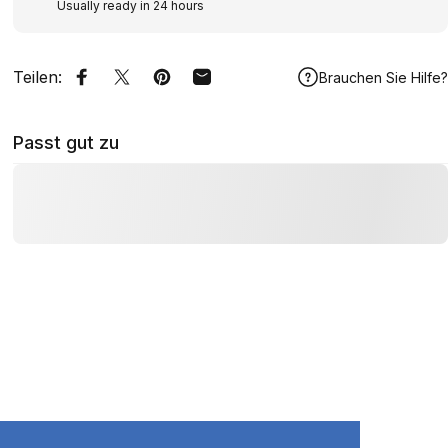
Usually ready in 24 hours
Teilen:
Brauchen Sie Hilfe?
Auf Facebook teilen
Auf Twitter twittern
Auf Pinterest pinnen
Per E-Mail teilen
Passt gut zu