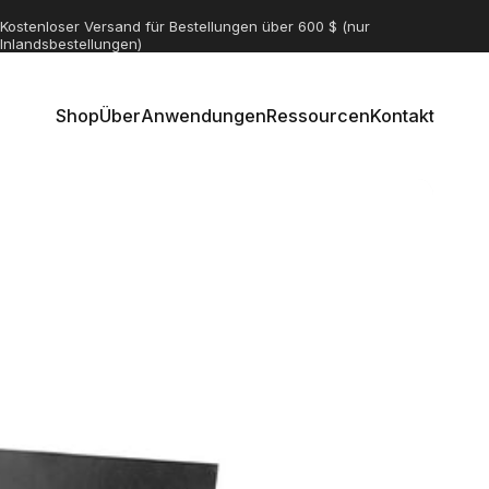
Diashow anhalten
Wir versenden Thunderbolt-Schlösser weltweit
Kostenloser Versand für Bestellungen über 600 $ (nur
Inlandsbestellungen)
Shop
Über
Anwendungen
Ressourcen
Kontakt
Shop
Über
Anwendungen
Ressourcen
Kontakt