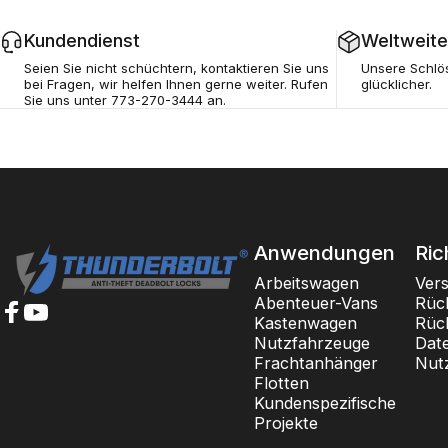
Kundendienst
Weltweite
Seien Sie nicht schüchtern, kontaktieren Sie uns
Unsere Schlö
bei Fragen, wir helfen Ihnen gerne weiter. Rufen
glücklicher.
Sie uns unter 773-270-3444 an.
Thunderbolt-Schlösser
Anwendungen
Ric
Arbeitswagen
Ver
Abenteuer-Vans
Rüc
Kastenwagen
Rüc
Facebook
YouTube
Nutzfahrzeuge
Dat
Frachtanhänger
Nut
Flotten
Kundenspezifische
Projekte