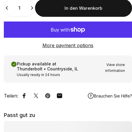
Menge
In den Warenkorb
More payment options
Pickup available at
View store
Thunderbolt • Countryside, IL
information
Usually ready in 24 hours
Teilen:
Brauchen Sie Hilfe?
Auf Facebook teilen
Auf Twitter twittern
Auf Pinterest pinnen
Per E-Mail teilen
Passt gut zu