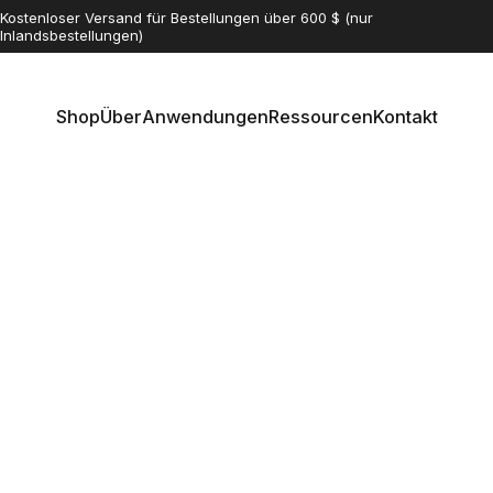
Diashow anhalten
Kostenloser Versand für Bestellungen über 600 $ (nur
Inlandsbestellungen)
We Ship Thunderbolt Locks Worldwide
Shop
Über
Anwendungen
Ressourcen
Kontakt
Shop
Über
Anwendungen
Ressourcen
Kontakt